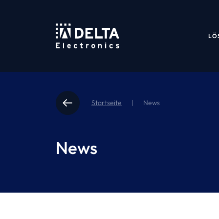
LÖ
Startseite
|
News
News