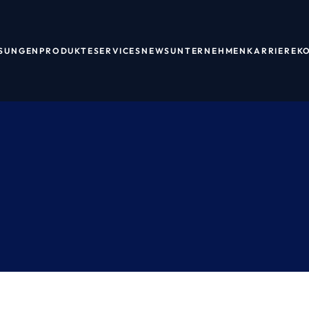
SUNGEN
PRODUKTE
SERVICES
NEWS
UNTERNEHMEN
KARRIERE
K