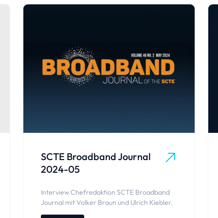
SCTE Broadband Journal
2024-05
Interview Chefredaktion SCTE Broadband
Journal mit Volker Braun und Ulrich Kiebler.