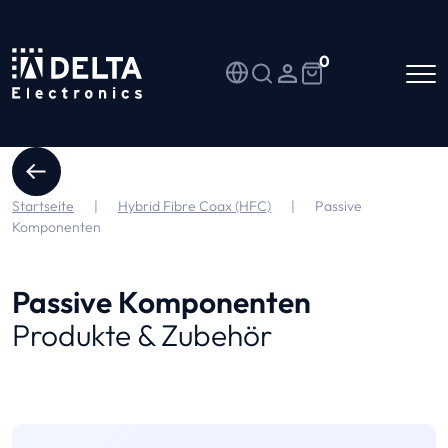
0
Startseite
|
Hybrid Fibre Coax (HFC)
|
Passive
Komponenten
Passive Komponenten
Produkte & Zubehör