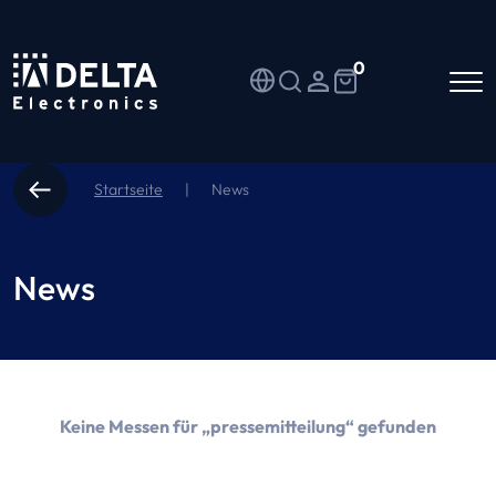
0
Startseite
|
News
News
Keine Messen für „pressemitteilung“ gefunden