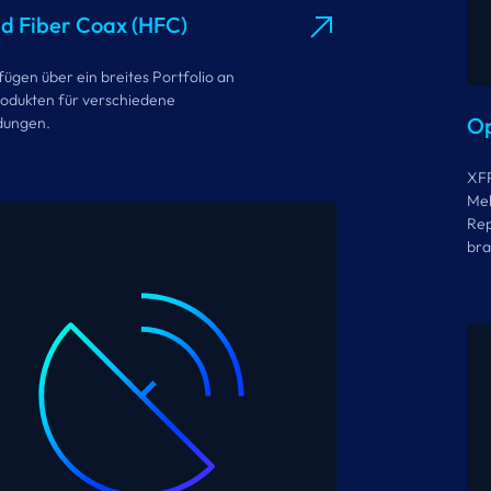
d Fiber Coax (HFC)
fügen über ein breites Portfolio an
dukten für verschiedene
Op
ungen.
XFP
Meh
Rep
bra