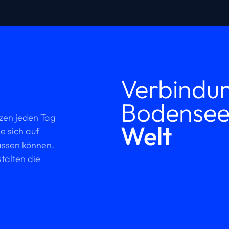
Verbindu
Bodense
tzen jeden Tag
Welt
e sich auf
assen können.
alten die