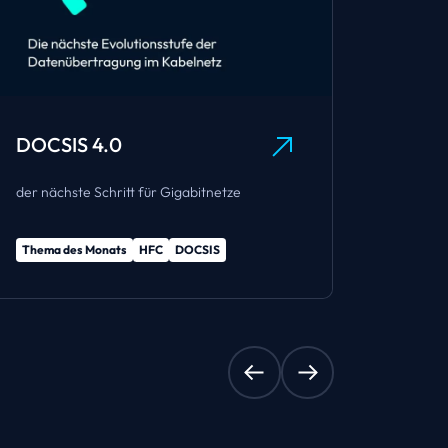
DOCSIS 4.0
CALIA
der nächste Schritt für Gigabitnetze
für die 
Thema des Monats
HFC
DOCSIS
Messtec