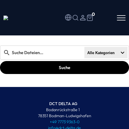
0
Alle Kategorien
Suche
DCT DELTA AG
Bodanrückstraße 1
78351 Bodman-Ludwigshafen
+49 7773 9363-0
info@dct-delta.de