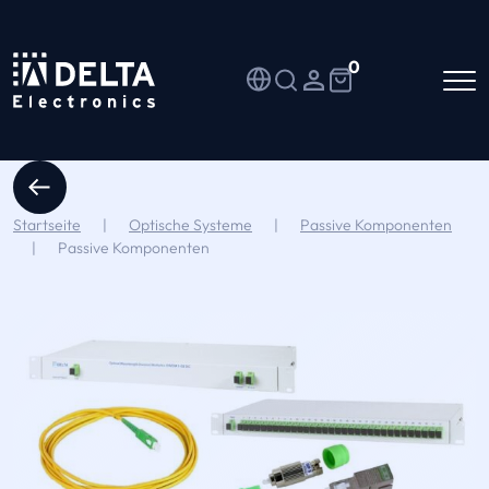
0
Startseite
|
Optische Systeme
|
Passive Komponenten
|
Passive Komponenten