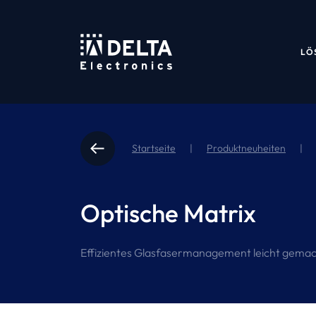
LÖ
Startseite
|
Produktneuheiten
|
Optische Matrix
Effizientes Glasfasermanagement leicht gemac