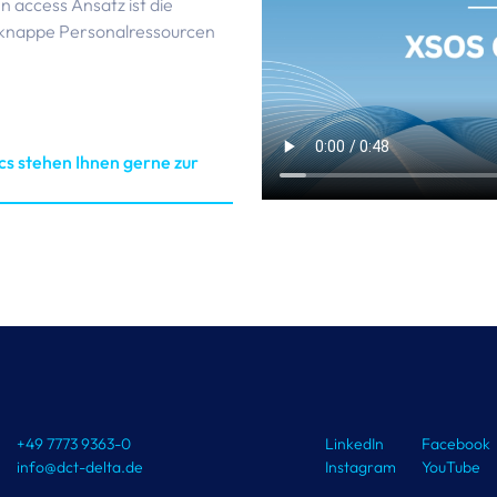
 access Ansatz ist die
t knappe Personalressourcen
cs stehen Ihnen gerne zur
+49 7773 9363-0
LinkedIn
Facebook
info@dct-delta.de
Instagram
YouTube