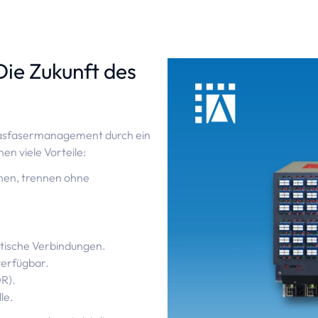
Die Zukunft des
Glasfasermanagement durch ein
en viele Vorteile:
hen, trennen ohne
ptische Verbindungen.
verfügbar.
R).
le.