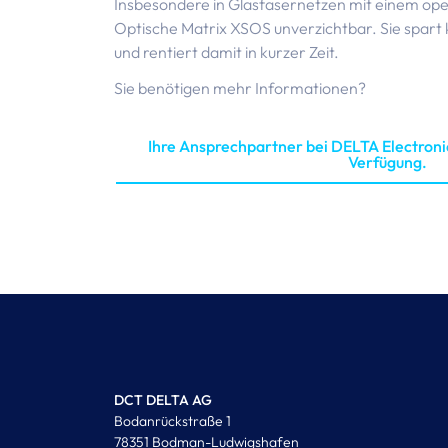
Insbesondere in Glasfasernetzen mit einem open
Optische Matrix XSOS unverzichtbar. Sie spar
und rentiert damit in kurzer Zeit.
Sie benötigen mehr Informationen?
Ihre Ansprechpartner bei DELTA Electroni
Verfügung.
DCT DELTA AG
Bodanrückstraße 1
78351 Bodman-Ludwigshafen