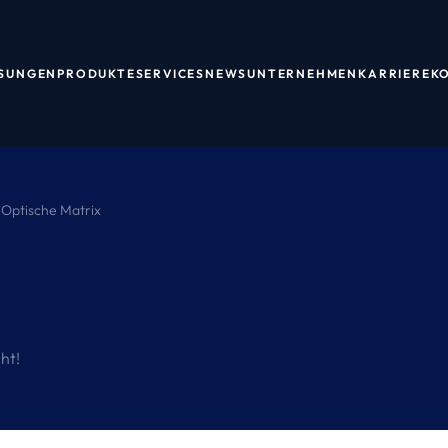
SUNGEN
PRODUKTE
SERVICES
NEWS
UNTERNEHMEN
KARRIERE
K
Optische Matrix
ht!