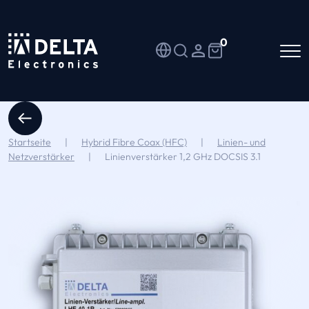
0
Startseite
|
Hybrid Fibre Coax (HFC)
|
Linien- und
Netzverstärker
|
Linienverstärker 1,2 GHz DOCSIS 3.1