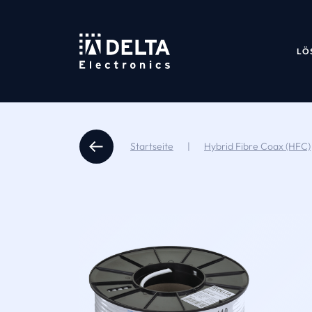
LÖ
Startseite
|
Hybrid Fibre Coax (HFC)