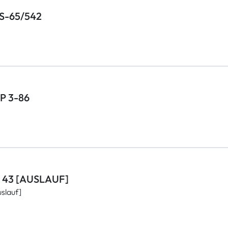
BS-65/542
HP 3-86
FC 43 [AUSLAUF]
slauf]