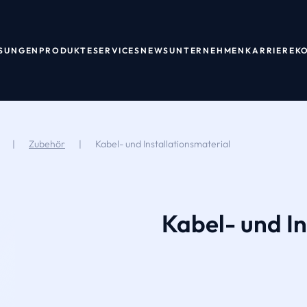
SUNGEN
PRODUKTE
SERVICES
NEWS
UNTERNEHMEN
KARRIERE
K
|
Zubehör
|
Kabel- und Installationsmaterial
Kabel- und In