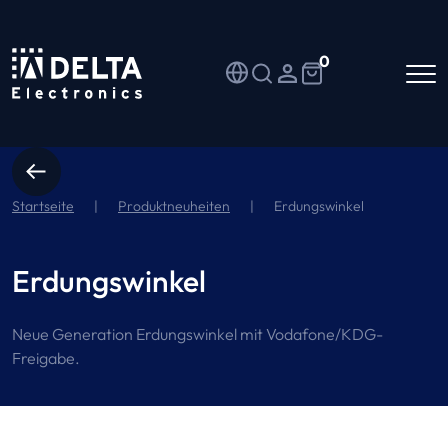
0
Startseite
|
Produktneuheiten
|
Erdungswinkel
Erdungswinkel
Neue Generation Erdungswinkel mit Vodafone/KDG-
Freigabe.