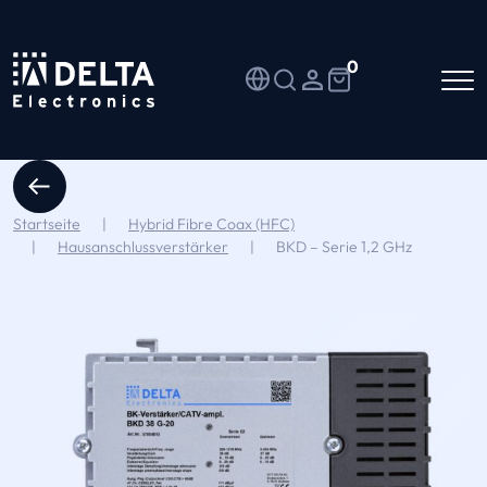
0
Startseite
|
Hybrid Fibre Coax (HFC)
|
Hausanschlussverstärker
|
BKD – Serie 1,2 GHz